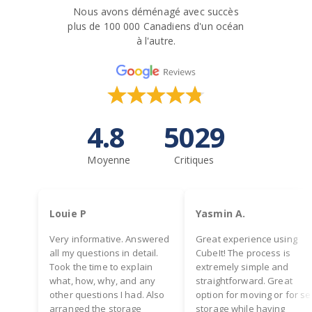
Nous avons déménagé avec succès
plus de 100 000 Canadiens d'un océan
à l'autre.
4.8
5029
Moyenne
Critiques
Louie P
Yasmin A.
Very informative. Answered
Great experience using
all my questions in detail.
CubeIt! The process is
Took the time to explain
extremely simple and
what, how, why, and any
straightforward. Great
other questions I had. Also
option for moving or for se
arranged the storage
storage while having