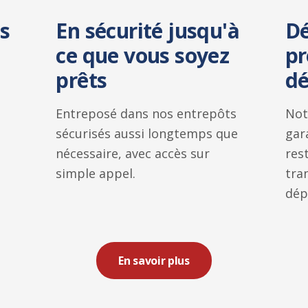
s
En sécurité jusqu'à
Dé
ce que vous soyez
pr
prêts
d
Entreposé dans nos entrepôts
Not
sécurisés aussi longtemps que
gar
nécessaire, avec accès sur
res
simple appel.
tra
dép
En savoir plus