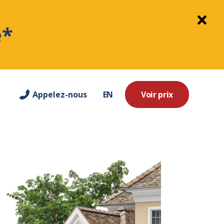
e*
Appelez-nous
EN
Voir prix