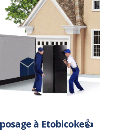
eposage à Etobicoke👍