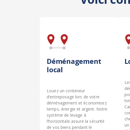
Déménagement
L
local
Le
dé
Louez un conteneur
po
d’entreposage lors de votre
lon
déménagement et économisez
Ca
temps, énergie et argent. Notre
co
système de levage à
ch
l’horizontale assure la sécurité
un
de vos biens pendant le