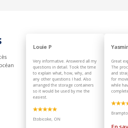
s
Louie P
Yasmin
cès
Very informative. Answered all my
Great ex
 océan
questions in detail. Took the time
The proc
to explain what, how, why, and
and stra
any other questions I had. Also
for movi
arranged the storage containers
while ha
so it would be used by me the
complete
easiest.
Brampto
Etobicoke, ON
En sav