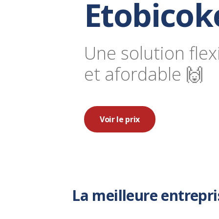
Etobicok
Une solution flex
et afordable 🙌
Voir le prix
La meilleure entrepr