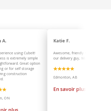
 A.
Katie F.
perience using CubeIt!
Awesome, friendly service from
ess is extremely simple
our delivery guy, Matt!
ightforward. Great option
ng or for self storage
ving construction
Edmonton, AB
d.
En savoir plus
n, ON
oir plus