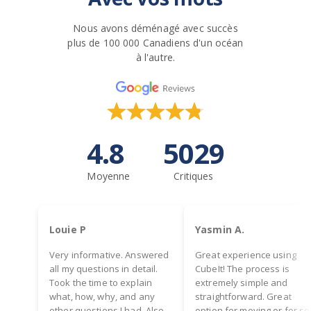
Nous avons déménagé avec succès
plus de 100 000 Canadiens d'un océan
à l'autre.
4.8
5029
Moyenne
Critiques
Louie P
Yasmin A.
Very informative. Answered
Great experience using
all my questions in detail.
CubeIt! The process is
Took the time to explain
extremely simple and
what, how, why, and any
straightforward. Great
other questions I had. Also
option for moving or for se