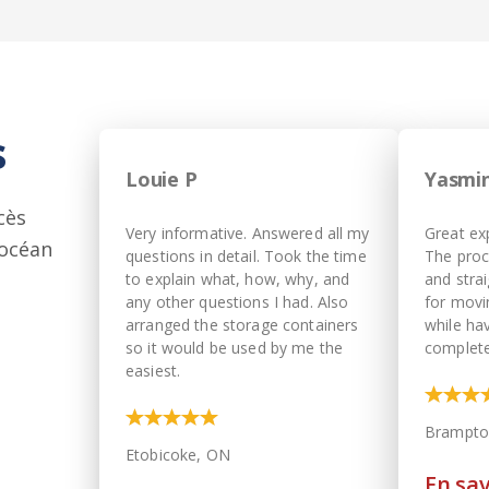
s
Louie P
Yasmin
cès
Very informative. Answered all my
Great ex
 océan
questions in detail. Took the time
The proc
to explain what, how, why, and
and stra
any other questions I had. Also
for movi
arranged the storage containers
while ha
so it would be used by me the
complete
easiest.
Brampto
Etobicoke, ON
En sav