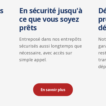
s
En sécurité jusqu'à
Dé
ce que vous soyez
pr
prêts
d
Entreposé dans nos entrepôts
Not
sécurisés aussi longtemps que
gar
nécessaire, avec accès sur
res
simple appel.
tra
dép
En savoir plus