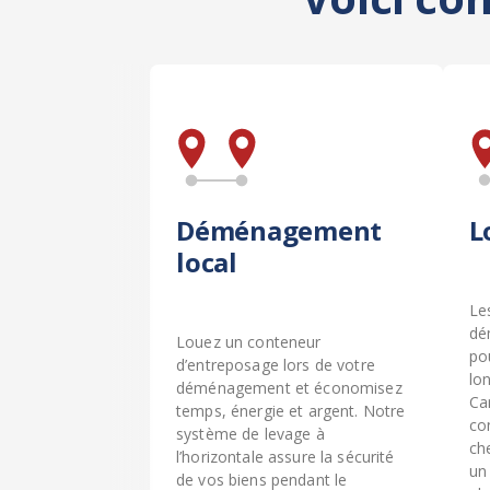
Déménagement
L
local
Le
dé
Louez un conteneur
po
d’entreposage lors de votre
lon
déménagement et économisez
Ca
temps, énergie et argent. Notre
co
système de levage à
ch
l’horizontale assure la sécurité
un
de vos biens pendant le