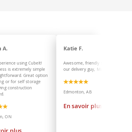
 A.
Katie F.
perience using CubeIt!
Awesome, friendly service from
ess is extremely simple
our delivery guy, Matt!
ightforward. Great option
ng or for self storage
ving construction
Edmonton, AB
d.
En savoir plus
n, ON
oir plus