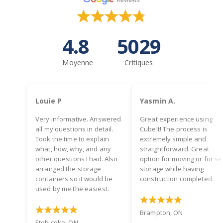
4.8
5029
Moyenne
Critiques
Louie P
Yasmin A.
Very informative. Answered
Great experience using
all my questions in detail.
CubeIt! The process is
Took the time to explain
extremely simple and
what, how, why, and any
straightforward. Great
other questions I had. Also
option for moving or for se
arranged the storage
storage while having
containers so it would be
construction completed.
used by me the easiest.
Brampton, ON
Etobicoke, ON