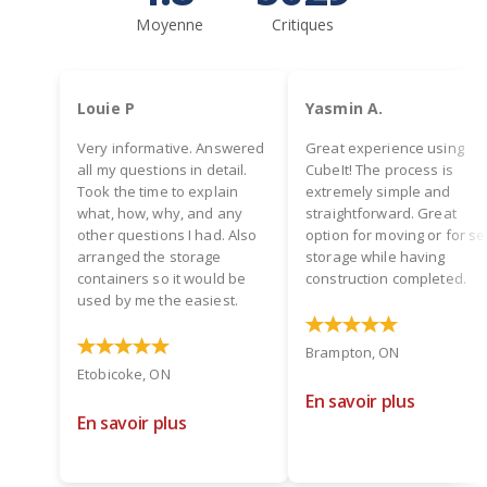
Moyenne
Critiques
Louie P
Yasmin A.
Very informative. Answered
Great experience using
all my questions in detail.
CubeIt! The process is
Took the time to explain
extremely simple and
what, how, why, and any
straightforward. Great
other questions I had. Also
option for moving or for se
arranged the storage
storage while having
containers so it would be
construction completed.
used by me the easiest.
Brampton, ON
Etobicoke, ON
En savoir plus
En savoir plus